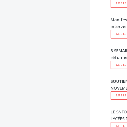
LIRE L
Manifes
interve
LIRE L
3 SEMAI
réform
LIRE L
SOUTIE
NOVEMB
LIRE L
LE SNFO
LYCÉES 
LIRE L