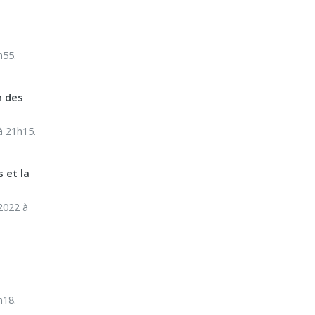
h55.
n des
à 21h15.
 et la
2022 à
h18.