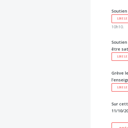
Soutien 
LIRE L
10h10.
Soutien 
être sat
LIRE L
Grève l
l’ensei
LIRE L
Sur cett
11/10/20