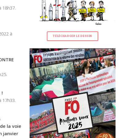
à 18h37.
2022 à
TÉLÉCHARGER LE DESSIN
 CONTRE
h25.
 !
à 17h33.
s
de la voie
n janvier