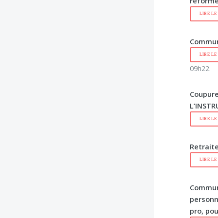
réforme
LIRE L
Communi
LIRE L
09h22.
Coupure
L’INSTR
LIRE L
Retraite
LIRE L
Communi
personne
pro, po