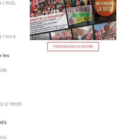
à 17h33.
:
à 11h14.
TÉLÉCHARGER LE DESSIN
e les
h59.
22 à 16h05.
DES
h32.