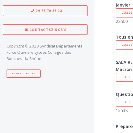
janvier
09 75 70 55 02
LIRE L
22h00.
CONTACTEZ NOUS !
Tous en 
LIRE L
Copyright © 2020 Syndicat Départemental
Force Ouvrière Lycées Collèges des
Bouches-du-Rhône
SALAIRE
Macron-
RGPD ET CRÉDITS
LIRE L
Questio
LIRE L
13h38.
Préparo