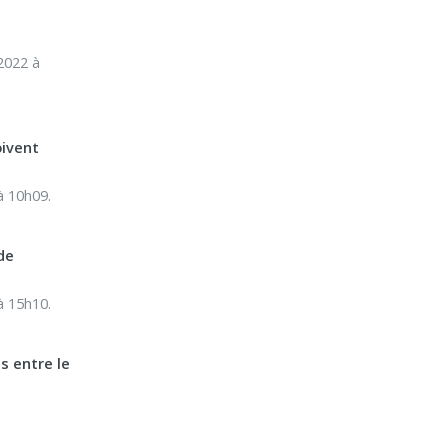
2022 à
oivent
à 10h09.
de
à 15h10.
es entre le