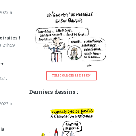
2023 à
etraites !
à 21h59.
er
TÉLÉCHARGER LE DESSIN
h21.
Derniers dessins :
2023 à
 la