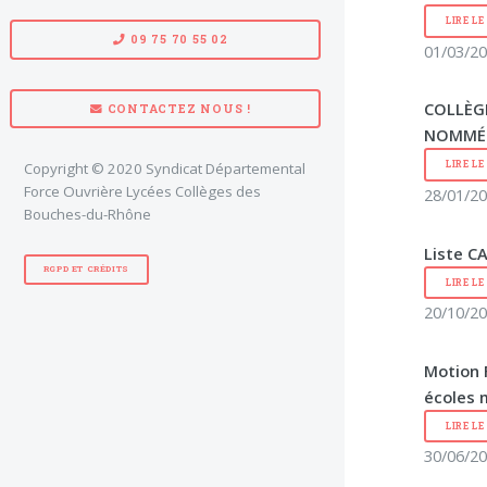
LIRE L
09 75 70 55 02
01/03/20
COLLÈGE
CONTACTEZ NOUS !
NOMMÉE
LIRE L
Copyright © 2020 Syndicat Départemental
Force Ouvrière Lycées Collèges des
28/01/20
Bouches-du-Rhône
Liste CA
RGPD ET CRÉDITS
LIRE L
20/10/20
Motion 
écoles 
LIRE L
30/06/20